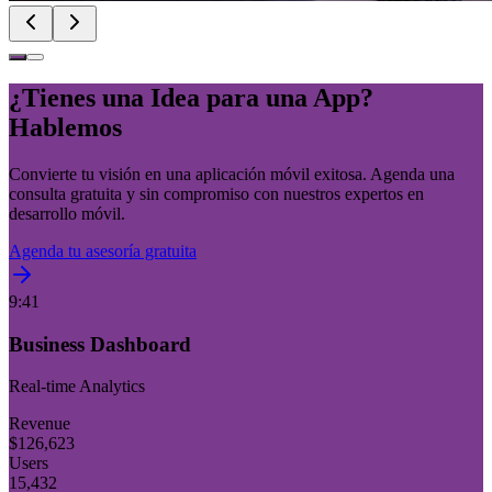
¿Tienes una Idea para una App?
Hablemos
Convierte tu visión en una aplicación móvil exitosa. Agenda una
consulta gratuita y sin compromiso con nuestros expertos en
desarrollo móvil.
Agenda tu asesoría gratuita
9:41
Business Dashboard
Real-time Analytics
Revenue
$
126,623
Users
15,432