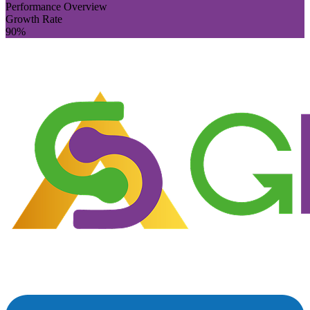
Performance Overview
Growth Rate
90
%